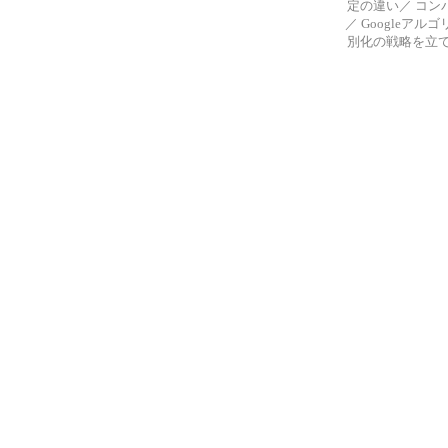
定の違い
／
コン
／
Googleアル
別化の戦略を立