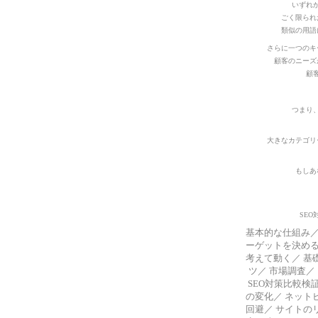
いずれ
ごく限られ
類似の用語
さらに一つのキ
顧客のニーズ
顧
つまり
大きなカテゴリ
もしあ
SE
基本的な仕組み
ーゲットを決め
考えて動く
／
基
ツ
／
市場調査
／
SEO対策比較検
の変化
／
ネット
回避
／
サイトの