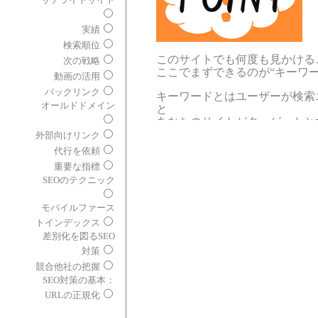
実績
検索順位
このサイトでも何度も見かける
次の戦略
ここでまずできるのが“キーワ
動画の活用
バックリンク
キーワードとはユーザーが検索
オールドドメイン
と
あなたのサイトがターゲットと
す。
外部向けリンク
代行を依頼
大前提としてここが一致しない
重要な指標
ピックアップされないというこ
SEOのテクニック
そこで、あなたのサイトをどの
入力した際に表示されるように
モバイルファース
い。
トインデックス
差別化を図るSEO
キーワードはあなたのサイトに
対策
道しるべのようなものです。
競合他社の把握
SEO対策の基本：
URLの正規化