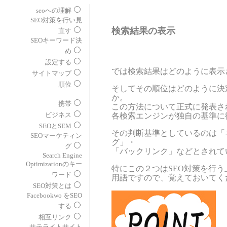
seoへの理解
SEO対策を行い見
検索結果の表示
直す
SEOキーワード決
め
設定する
では検索結果はどのように表示
サイトマップ
順位
そしてその順位はどのように決
か。
携帯
この方法について正式に発表さ
ビジネス
各検索エンジンが独自の基準に
SEOとSEM
その判断基準としているのは「
SEOマーケティン
グ」・
グ
「バックリンク」などとされて
Search Engine
Optimizationのキー
特にこの２つはSEO対策を行
ワード
用語ですので、覚えておいてく
SEO対策とは
Facebookwo をSEO
する
相互リンク
サテライトサイト