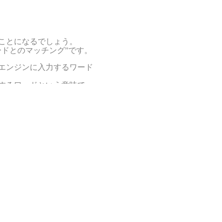
ことになるでしょう。
ードとのマッチング”です。
エンジンに入力するワード
するワードという意味で
と検索エンジンから
とになります。
ようなキーワードを
したいのか、考えてくださ
たどり着く