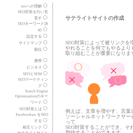
seoへの理解
SEO対策を行い見
サテライトサイトの作成
直す
SEOキーワード決
め
設定する
SEO対策によって被リンクを
サイトマップ
やれることを何でもやるより
順位
取り組むことが重要になりま
携帯
ビジネス
SEOとSEM
SEOマーケティン
グ
Search Engine
Optimizationのキー
ワード
SEO対策とは
例えば、文章を増やす、言葉
Facebookwo をSEO
ソーシャルネットワークサー
する
って
SEO対策することができ、そ
相互リンク
期待することができます。
サテライトサイト