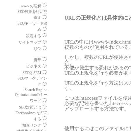
seoへの理解
SEO対策を行い見
URLの正規化とは具体的に
直す
SEOキーワード決
め
設定する
URLの中にはwwwやindex.h
サイトマップ
複数のものが使用されている
順位
しかし、複数のURLが使用さ
携帯
合、
ビジネス
不便が発生する恐れがあるので
URLの正規化を行う必要があ
SEOとSEM
SEOマーケティン
URLの正規化を行う方法は大
グ
す。
Search Engine
Optimizationのキー
１つは.htaccessファイル
ワード
必要な記述を書いた.htecce
SEO対策とは
アップロードする方法です。
Facebookwo をSEO
する
相互リンク
使用するにはこのファイルに
サテライトサイト