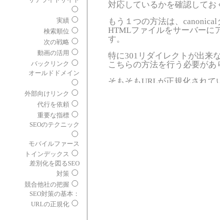
対応しているかを確認してお
もう１つの方法は、canonic
実績
HTMLファイルをサーバーに
検索順位
す。
次の戦略
動画の活用
特に301リダイレクトが出来
こちらの方法を行う必要があ
バックリンク
オールドドメイン
そもそもURLが正規化されて
という場合には、チェックし
外部向けリンク
ん。
代行を依頼
重要な指標
SEOのテクニック
モバイルファース
トインデックス
差別化を図るSEO
対策
競合他社の把握
SEO対策の基本：
URLの正規化