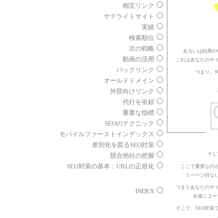
相互リンク
サテライトサイト
実績
検索順位
次の戦略
あるいは結果の
動画の活用
これはあなたのサ
バックリンク
つまり、
オールドドメイン
外部向けリンク
代行を依頼
重要な指標
SEOのテクニック
モバイルファーストインデックス
差別化を図るSEO対策
そし
競合他社の把握
SEO対策の基本：URLの正規化
ここで重要なの
１ページ目な
つまりあなたのサ
INDEX
永遠にユー
そこで、SEO対