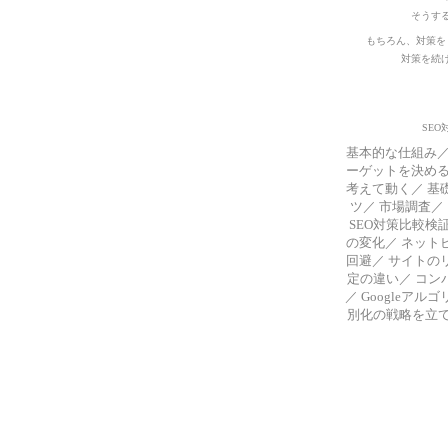
そうす
もちろん、対策を
対策を続
SE
基本的な仕組み
ーゲットを決め
考えて動く
／
基
ツ
／
市場調査
／
SEO対策比較検
の変化
／
ネット
回避
／
サイトの
定の違い
／
コン
／
Googleアル
別化の戦略を立