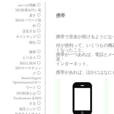
seoへの理解
SEO対策を行い見
携帯
直す
SEOキーワード決
め
設定する
携帯で音楽が聴けるようにな
サイトマップ
順位
何が便利って、いくつもの機
くなったこと。
携帯
携帯が一つあれば、電話とメ
ビジネス
楽・
インターネット。
SEOとSEM
SEOマーケティン
携帯があれば、ほかにはなに
グ
Search Engine
Optimizationのキー
ワード
SEO対策とは
Facebookwo をSEO
する
相互リンク
サテライトサイト