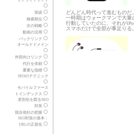
どんどん時代って進むものだ
実績
一時期はウォークマンで大量
検索順位
行動していたのに、それがiP
次の戦略
スマホだけで全部が事足りる
動画の活用
バックリンク
オールドドメイン
外部向けリンク
代行を依頼
重要な指標
SEOのテクニック
おかげですごく便利になった
モバイルファース
使わない電子機器って増えて
トインデックス
差別化を図るSEO
それって何だかなんだかもっ
対策
切ない感じがします。
競合他社の把握
商務省の情報通信白書から読み
SEO対策の基本：
ト利用事情
URLの正規化
総務省が公開した情報通信白